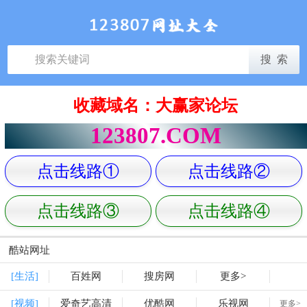
收藏域名：大赢家论坛
123807.COM
点击线路①
点击线路②
点击线路③
点击线路④
酷站网址
[生活]
百姓网
搜房网
更多>
[视频]
爱奇艺高清
优酷网
乐视网
更多>